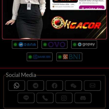
Metode Pembayaran
Social Media