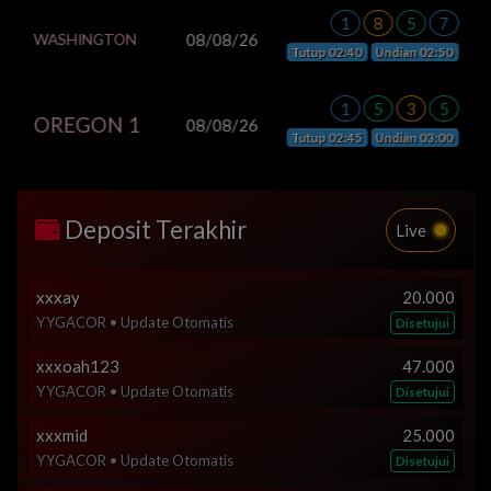
YYGACOR • Update Otomatis
Disetujui
xxxil1922
20.000
1
8
5
7
08/08/26
WASHINGTON
YYGACOR • Update Otomatis
Disetujui
Tutup 02:40
Undian 02:50
xxxa8810
70.000
YYGACOR • Update Otomatis
Disetujui
xxxomakin
50.000
1
5
3
5
YYGACOR • Update Otomatis
Disetujui
OREGON 1
08/08/26
xxxijp1
172.000
Tutup 02:45
Undian 03:00
YYGACOR • Update Otomatis
Disetujui
xxxop123
50.000
YYGACOR • Update Otomatis
Disetujui
xxxijp1
192.000
YYGACOR • Update Otomatis
Deposit Terakhir
Disetujui
xxxn78
64.000
Live
YYGACOR • Update Otomatis
Disetujui
xxxola88
4.015.000
YYGACOR • Update Otomatis
Disetujui
xxxay
20.000
YYGACOR • Update Otomatis
Disetujui
xxxanik0705
50.000
YYGACOR • Update Otomatis
Disetujui
xxxoah123
47.000
YYGACOR • Update Otomatis
Disetujui
xxxssipon
100.000
YYGACOR • Update Otomatis
Disetujui
xxxmid
25.000
YYGACOR • Update Otomatis
Disetujui
xxxola88
2.680.000