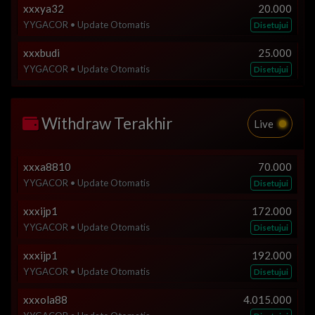
YYGACOR • Update Otomatis
Disetujui
xxxya32
20.000
YYGACOR • Update Otomatis
Disetujui
xxxih1234
170.000
YYGACOR • Update Otomatis
Disetujui
xxxbudi
25.000
YYGACOR • Update Otomatis
Disetujui
xxxydgacor
50.000
YYGACOR • Update Otomatis
Disetujui
xxxi01
150.000
YYGACOR • Update Otomatis
Disetujui
Withdraw Terakhir
xxxgar
1.600.000
Live
YYGACOR • Update Otomatis
Disetujui
xxxil1922
20.000
YYGACOR • Update Otomatis
Disetujui
xxxa8810
70.000
YYGACOR • Update Otomatis
Disetujui
xxxomakin
50.000
YYGACOR • Update Otomatis
Disetujui
xxxijp1
172.000
YYGACOR • Update Otomatis
Disetujui
xxxop123
50.000
YYGACOR • Update Otomatis
Disetujui
xxxijp1
192.000
YYGACOR • Update Otomatis
Disetujui
xxxn78
64.000
YYGACOR • Update Otomatis
Disetujui
xxxola88
4.015.000