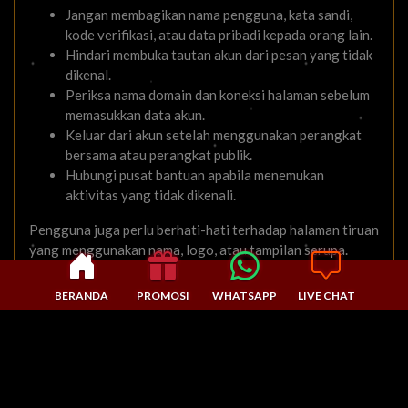
Jangan membagikan nama pengguna, kata sandi,
kode verifikasi, atau data pribadi kepada orang lain.
Hindari membuka tautan akun dari pesan yang tidak
dikenal.
Periksa nama domain dan koneksi halaman sebelum
memasukkan data akun.
Keluar dari akun setelah menggunakan perangkat
bersama atau perangkat publik.
Hubungi pusat bantuan apabila menemukan
aktivitas yang tidak dikenali.
Pengguna juga perlu berhati-hati terhadap halaman tiruan
yang menggunakan nama, logo, atau tampilan serupa.
Simpan alamat halaman yang benar pada browser dan
hindari memberikan data masuk melalui formulir yang
BERANDA
PROMOSI
WHATSAPP
LIVE CHAT
berasal dari sumber tidak dikenal.
Pusat Bantuan dan
Layanan Pengguna