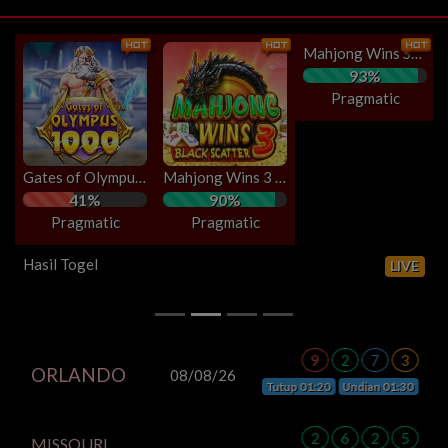
Mahjong Wins Super Scatter
Gates of Olympus
93%
40%
Pragmatic
Pragmatic
Olympus 1000
Mahjong Wins 3 - Black Scatter
90%
Pragmatic
Hasil Togel
LIVE
9
2
7
3
ORLANDO
08/08/26
Tutup 01:20
Undian 01:30
2
6
2
5
MISSOURI