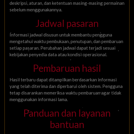
deskripsi, aturan, dan ketentuan masing-masing permainan
sebelum menggunakannya.
Jadwal pasaran
Informasi jadwal disusun untuk membantu pengguna
mengetahui waktu pembukaan, penutupan, dan pembaruan
setiap pasaran. Perubahan jadwal dapat terjadi sesuai
kebijakan penyedia data atau kondisi operasional.
Pembaruan hasil
Hasil terbaru dapat ditampilkan berdasarkan informasi
yang telah diterima dan diperbarui oleh sistem. Pengguna
tetap disarankan memeriksa waktu pembaruan agar tidak
menggunakan informasi lama.
Panduan dan layanan
bantuan