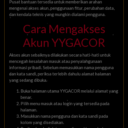
Pusat bantuan tersedia untuk memberikan arahan
mengenai akses akun, penggunaan fitur, perubahan data,
dan kendala teknis yang mungkin dialami pengguna.
Cara Mengakses
Akun YYGACOR
Akses akun sebaiknya dilakukan secara hati-hati untuk
mencegah kesalahan masuk atau penyalahgunaan
informasi pribadi. Sebelum memasukkan nama pengguna
dan kata sandi, periksa terlebih dahulu alamat halaman
yang sedang dibuka.
Buka halaman utama YYGACOR melalui alamat yang
benar.
Pilih menu masuk atau login yang tersedia pada
halaman.
Masukkan nama pengguna dan kata sandi pada
kolom yang disediakan.