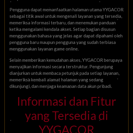
Pengguna dapat memanfaatkan halaman utama YYGACOR
sebagai titik awal untuk mengenali layanan yang tersedia,
memeriksa informasi terbaru, dan menemukan panduan
ketika mengalami kendala akses. Setiap bagian disusun
menggunakan bahasa yang jelas agar dapat dipahami oleh
pengguna baru maupun pengguna yang sudah terbiasa
menggunakan layanan game online.
Selain memberikan kemudahan akses, YYGACOR berupaya
menyajikan informasi secara terstruktur. Pengunjung
dianjurkan untuk membaca petunjuk pada setiap layanan,
memeriksa kembali alamat halaman yang sedang
dikunjungi, dan menjaga keamanan data akun pribadi.
Informasi dan Fitur
yang Tersedia di
YYGACOR