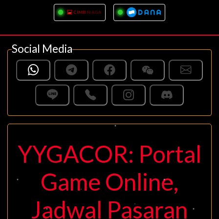
Social Media
YYGACOR: Portal
Game Online,
Jadwal Pasaran