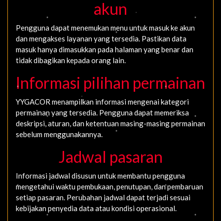
akun
Pengguna dapat menemukan menu untuk masuk ke akun
dan mengakses layanan yang tersedia. Pastikan data
masuk hanya dimasukkan pada halaman yang benar dan
tidak dibagikan kepada orang lain.
Informasi pilihan permainan
YYGACOR menampilkan informasi mengenai kategori
permainan yang tersedia. Pengguna dapat memeriksa
deskripsi, aturan, dan ketentuan masing-masing permainan
sebelum menggunakannya.
Jadwal pasaran
Informasi jadwal disusun untuk membantu pengguna
mengetahui waktu pembukaan, penutupan, dan pembaruan
setiap pasaran. Perubahan jadwal dapat terjadi sesuai
kebijakan penyedia data atau kondisi operasional.