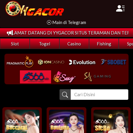
Main di Telegram
SELAMAT DATANG DI YYGACOR SITUS TERAMAN DAN TERGAC
Slot
Togel
Casino
Fishing
Sp