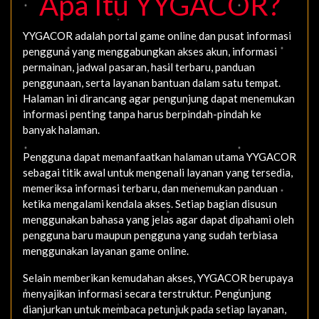
Apa Itu YYGACOR?
YYGACOR adalah portal game online dan pusat informasi
pengguna yang menggabungkan akses akun, informasi
permainan, jadwal pasaran, hasil terbaru, panduan
penggunaan, serta layanan bantuan dalam satu tempat.
Halaman ini dirancang agar pengunjung dapat menemukan
informasi penting tanpa harus berpindah-pindah ke
banyak halaman.
Pengguna dapat memanfaatkan halaman utama YYGACOR
sebagai titik awal untuk mengenali layanan yang tersedia,
memeriksa informasi terbaru, dan menemukan panduan
ketika mengalami kendala akses. Setiap bagian disusun
menggunakan bahasa yang jelas agar dapat dipahami oleh
pengguna baru maupun pengguna yang sudah terbiasa
menggunakan layanan game online.
Selain memberikan kemudahan akses, YYGACOR berupaya
menyajikan informasi secara terstruktur. Pengunjung
dianjurkan untuk membaca petunjuk pada setiap layanan,