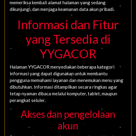
memeriksa kembali alamat halaman yang sedang
dikunjungi, dan menjaga keamanan data akun pribadi.
Informasi dan Fitur
yang Tersedia di
YYGACOR
Halaman YYGACOR menyediakan beberapa kategori
informasi yang dapat digunakan untuk membantu
pengguna memahami layanan dan menemukan menu yang
dibutuhkan. Informasi ditampilkan secara ringkas agar
tetap nyaman dibaca melalui komputer, tablet, maupun
perangkat seluler.
Akses dan pengelolaan
akun