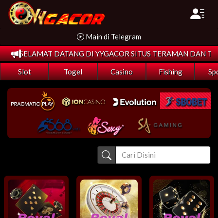
Main di Telegram
SELAMAT DATANG DI YYGACOR SITUS TERAMAN DAN TERG
Slot
Togel
Casino
Fishing
Sp