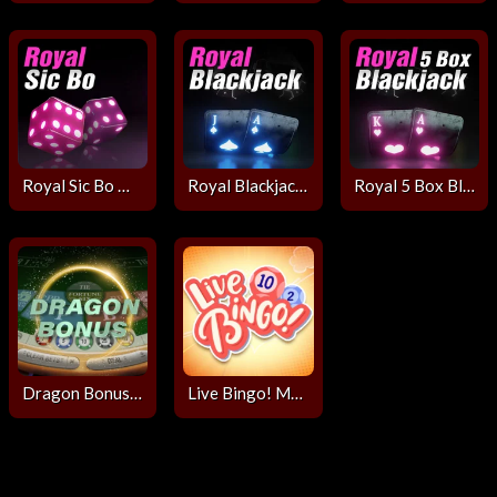
Royal Sic Bo Mobile
Royal Blackjack Mobile
Royal 5 Box Blackjack Mobile
Dragon Bonus Mobile
Live Bingo! Mobile