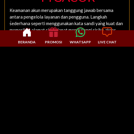
Keamanan akun merupakan tanggung jawab bersama
antara pengelola layanan dan pengguna. Langkah
sederhana seperti menggunakan kata sandi yang kuat dan
memeriksa alamat situs dapat mengurangi risiko akses
tidak sah.
BERANDA
PROMOSI
WHATSAPP
LIVE CHAT
Gunakan kombinasi kata sandi yang berbeda dari
akun media sosial atau email.
Jangan membagikan nama pengguna, kata sandi,
kode verifikasi, atau data pribadi kepada orang lain.
Hindari membuka tautan akun dari pesan yang tidak
dikenal.
Periksa nama domain dan koneksi halaman sebelum
memasukkan data akun.
Keluar dari akun setelah menggunakan perangkat
bersama atau perangkat publik.
Hubungi pusat bantuan apabila menemukan
aktivitas yang tidak dikenali.
Pengguna juga perlu berhati-hati terhadap halaman tiruan